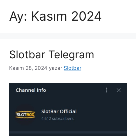
Ay:
Kasım 2024
Slotbar Telegram
Kasım 28, 2024
yazar
Slotbar