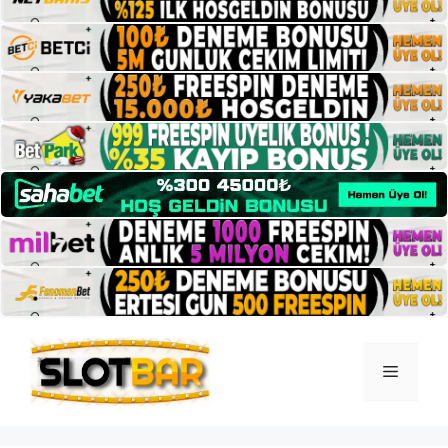
İçeriğe
atla
Menü