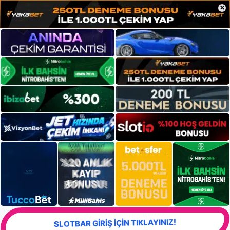
×
SLOTBAR GİRİŞ İÇİN TIKLAYINIZ!