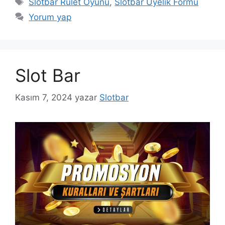
Slotbar Rulet Oyunu
,
Slotbar Üyelik Formu
Yorum yap
Slot Bar
Kasım 7, 2024
yazar
Slotbar