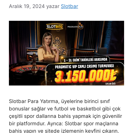
Aralık 19, 2024
yazar
Slotbar
Slotbar Para Yatırma, üyelerine birinci sınıf
bonuslar sağlar ve futbol ve basketbol gibi çok
çeşitli spor dallarına bahis yapmak için güvenilir
bir platformdur. Ayrıca: Slotbar spor maçlarına
bahis yapın ve sitede izlemenin keyfini çıkarın.