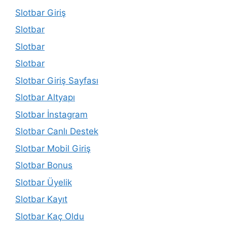
Slotbar Giriş
Slotbar
Slotbar
Slotbar
Slotbar Giriş Sayfası
Slotbar Altyapı
Slotbar İnstagram
Slotbar Canlı Destek
Slotbar Mobil Giriş
Slotbar Bonus
Slotbar Üyelik
Slotbar Kayıt
Slotbar Kaç Oldu