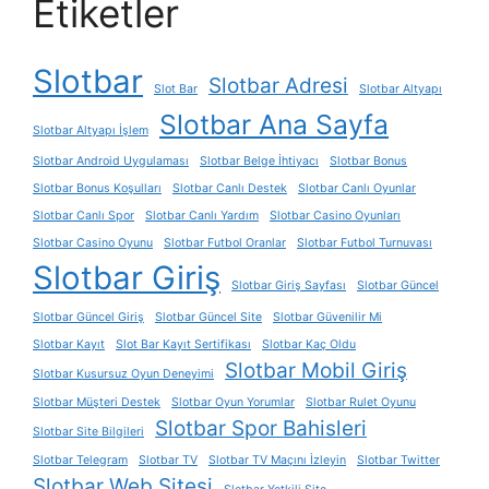
Etiketler
Slotbar
Slotbar Adresi
Slot Bar
Slotbar Altyapı
Slotbar Ana Sayfa
Slotbar Altyapı İşlem
Slotbar Android Uygulaması
Slotbar Belge İhtiyacı
Slotbar Bonus
Slotbar Bonus Koşulları
Slotbar Canlı Destek
Slotbar Canlı Oyunlar
Slotbar Canlı Spor
Slotbar Canlı Yardım
Slotbar Casino Oyunları
Slotbar Casino Oyunu
Slotbar Futbol Oranlar
Slotbar Futbol Turnuvası
Slotbar Giriş
Slotbar Giriş Sayfası
Slotbar Güncel
Slotbar Güncel Giriş
Slotbar Güncel Site
Slotbar Güvenilir Mi
Slotbar Kayıt
Slot Bar Kayıt Sertifikası
Slotbar Kaç Oldu
Slotbar Mobil Giriş
Slotbar Kusursuz Oyun Deneyimi
Slotbar Müşteri Destek
Slotbar Oyun Yorumlar
Slotbar Rulet Oyunu
Slotbar Spor Bahisleri
Slotbar Site Bilgileri
Slotbar Telegram
Slotbar TV
Slotbar TV Maçını İzleyin
Slotbar Twitter
Slotbar Web Sitesi