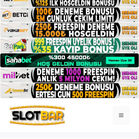
İçeriğe
atla
Menü