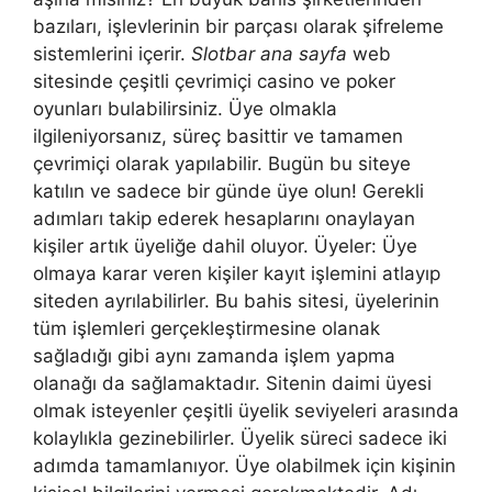
bazıları, işlevlerinin bir parçası olarak şifreleme
sistemlerini içerir.
Slotbar ana sayfa
web
sitesinde çeşitli çevrimiçi casino ve poker
oyunları bulabilirsiniz. Üye olmakla
ilgileniyorsanız, süreç basittir ve tamamen
çevrimiçi olarak yapılabilir. Bugün bu siteye
katılın ve sadece bir günde üye olun! Gerekli
adımları takip ederek hesaplarını onaylayan
kişiler artık üyeliğe dahil oluyor. Üyeler: Üye
olmaya karar veren kişiler kayıt işlemini atlayıp
siteden ayrılabilirler. Bu bahis sitesi, üyelerinin
tüm işlemleri gerçekleştirmesine olanak
sağladığı gibi aynı zamanda işlem yapma
olanağı da sağlamaktadır. Sitenin daimi üyesi
olmak isteyenler çeşitli üyelik seviyeleri arasında
kolaylıkla gezinebilirler. Üyelik süreci sadece iki
adımda tamamlanıyor. Üye olabilmek için kişinin