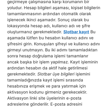
geçirmeye çalışmasına karşı korumanın bir
yoludur. Hesap bilgileri aşaması, kişisel bilgilerin
tamamlanmasının ardından otomatik olarak
işlenecek ikinci aşamadır. Sonuç olarak bu
lokasyonda hesap adı, kullanıcı adı ve şifre
oluşturmanız gerekmektedir.
Slotbar kayıt
Bu
aşamada lütfen bu hesabın kullanıcı adını ve
şifresini girin. Konuşulan şifreyi ve kullanıcı adını
girmeyi unutmayın. Bu iki adımı tamamladıktan
sonra hesap doğrulama işlemi tamamlanır
ancak başka bir işlem yapılmaz. Kayıt işleminin
ardından hesabın da aktif hale getirilmesi
gerekmektedir.
Slotbar üye bilgileri
işlemini
tamamladığınızda kayıt işlemi sırasında
hesabınıza erişmek ve para yatırmak için
aktivasyon kodunu girmeniz gerekecektir.
Aktivasyon linki site üyelerinin e-posta
adreslerine gönderilir. E-posta adresini