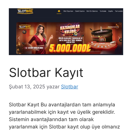
Slotbar Kayıt
Şubat 13, 2025
yazar
Slotbar
Slotbar Kayıt Bu avantajlardan tam anlamıyla
yararlanabilmek için kayıt ve üyelik gereklidir.
Sistemin avantajlarından tam olarak
yararlanmak için Slotbar kayıt olup üye olmanız