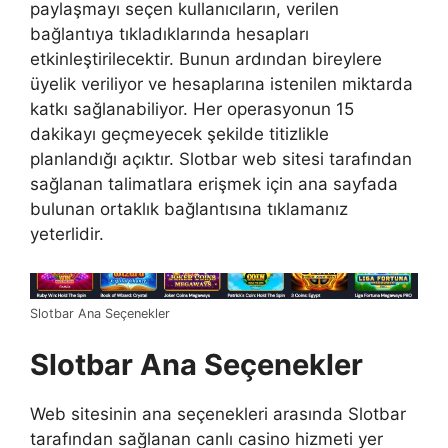
paylaşmayı seçen kullanıcıların, verilen
bağlantıya tıkladıklarında hesapları
etkinleştirilecektir. Bunun ardından bireylere
üyelik veriliyor ve hesaplarına istenilen miktarda
katkı sağlanabiliyor. Her operasyonun 15
dakikayı geçmeyecek şekilde titizlikle
planlandığı açıktır. Slotbar web sitesi tarafından
sağlanan talimatlara erişmek için ana sayfada
bulunan ortaklık bağlantısına tıklamanız
yeterlidir.
Slotbar Ana Seçenekler
Slotbar Ana Seçenekler
Web sitesinin ana seçenekleri arasında Slotbar
tarafından sağlanan canlı casino hizmeti yer