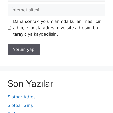
İnternet
sitesi
Daha sonraki yorumlarımda kullanılması için
adım, e-posta adresim ve site adresim bu
tarayıcıya kaydedilsin.
Son Yazılar
Slotbar Adresi
Slotbar Giriş