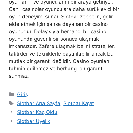
oyunlarını ve oyuncularını bir araya getiriyor.
Canlı casinolar oyunculara daha sürükleyici bir
oyun deneyimi sunar. Slotbar zeppelin, gelir
elde etmek için şansa dayanan bir casino
oyunudur. Dolayısıyla herhangi bir casino
oyununda güvenli bir sonuca ulaşmak
imkansızdır. Zafere ulaşmak belirli stratejiler,
taktikler ve tekniklerle başarılabilir ancak bu
mutlak bir garanti değildir. Casino oyunları
tahmin edilemez ve herhangi bir garanti
sunmaz.
Kategoriler
Giriş
Etiketler
Slotbar Ana Sayfa
,
Slotbar Kayıt
Slotbar Kaç Oldu
Slotbar Üyelik