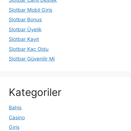
Slotbar Canlı Destek
Slotbar Mobil Giriş
Slotbar Bonus
Slotbar Üyelik
Slotbar Kayıt
Slotbar Kaç Oldu
Slotbar Güvenilir Mi
Kategoriler
Bahis
Casino
Giriş