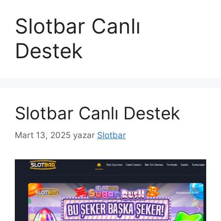
Slotbar Canlı
Destek
Slotbar Canlı Destek
Mart 13, 2025
yazar
Slotbar