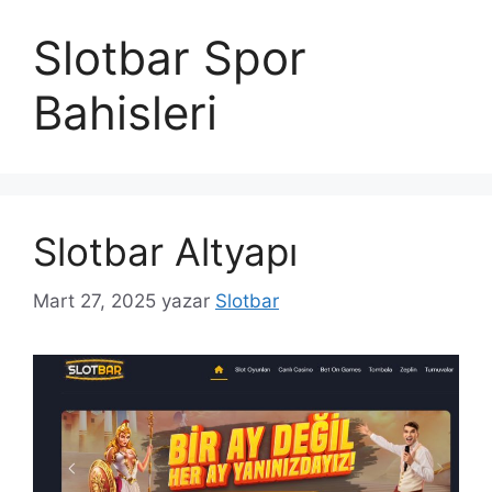
Slotbar Spor
Bahisleri
Slotbar Altyapı
Mart 27, 2025
yazar
Slotbar