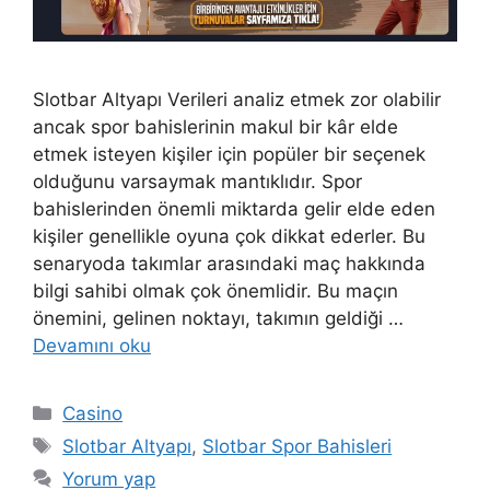
Slotbar Altyapı Verileri analiz etmek zor olabilir
ancak spor bahislerinin makul bir kâr elde
etmek isteyen kişiler için popüler bir seçenek
olduğunu varsaymak mantıklıdır. Spor
bahislerinden önemli miktarda gelir elde eden
kişiler genellikle oyuna çok dikkat ederler. Bu
senaryoda takımlar arasındaki maç hakkında
bilgi sahibi olmak çok önemlidir. Bu maçın
önemini, gelinen noktayı, takımın geldiği …
Devamını oku
Kategoriler
Casino
Etiketler
Slotbar Altyapı
,
Slotbar Spor Bahisleri
Yorum yap