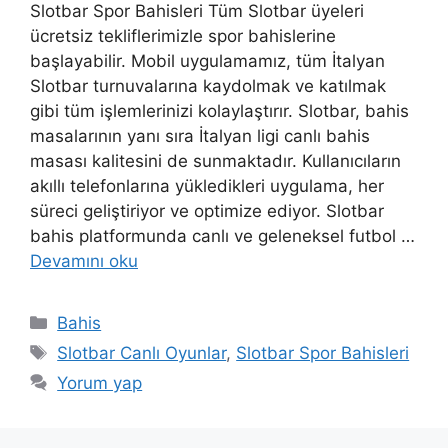
Slotbar Spor Bahisleri Tüm Slotbar üyeleri
ücretsiz tekliflerimizle spor bahislerine
başlayabilir. Mobil uygulamamız, tüm İtalyan
Slotbar turnuvalarına kaydolmak ve katılmak
gibi tüm işlemlerinizi kolaylaştırır. Slotbar, bahis
masalarının yanı sıra İtalyan ligi canlı bahis
masası kalitesini de sunmaktadır. Kullanıcıların
akıllı telefonlarına yükledikleri uygulama, her
süreci geliştiriyor ve optimize ediyor. Slotbar
bahis platformunda canlı ve geleneksel futbol …
Devamını oku
Kategoriler
Bahis
Etiketler
Slotbar Canlı Oyunlar
,
Slotbar Spor Bahisleri
Yorum yap